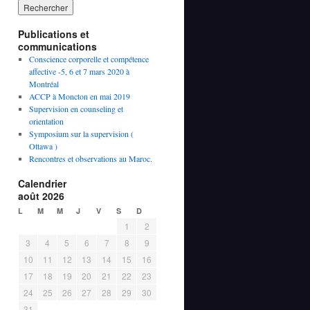
Publications et
communications
Conscience corporelle et compétence
affective -5, 6 et 7 mars 2020 à
Montréal
ACCP à Moncton en mai 2019
Supervision en counseling et
orientation
Symposium sur la supervision (
Ottawa )
Rencontres et observations au Maroc.
Calendrier
août 2026
L
M
M
J
V
S
D
1
2
3
4
5
6
7
8
9
10
11
12
13
14
15
16
17
18
19
20
21
22
23
24
25
26
27
28
29
30
31