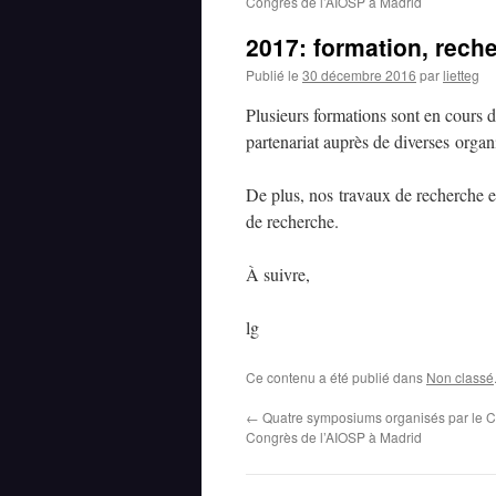
Congrès de l’AIOSP à Madrid
2017: formation, rech
Publié le
30 décembre 2016
par
lietteg
Plusieurs formations sont en cours d
partenariat auprès de diverses organ
De plus, nos travaux de recherche e
de recherche.
À suivre,
lg
Ce contenu a été publié dans
Non classé
←
Quatre symposiums organisés par le C
Congrès de l’AIOSP à Madrid