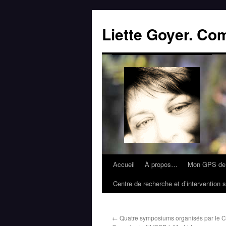
Liette Goyer. Co
Accueil
À propos…
Mon GPS de 
Centre de recherche et d’intervention s
←
Quatre symposiums organisés par le C