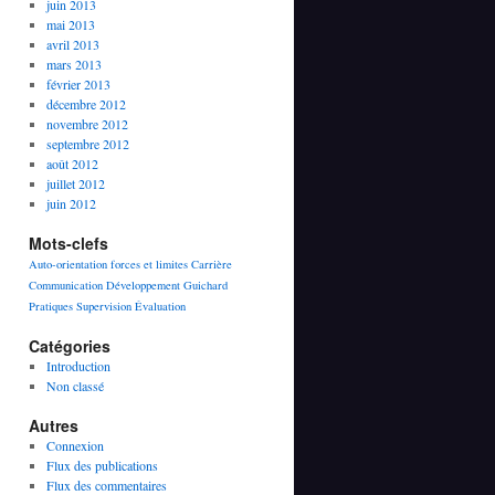
juin 2013
mai 2013
avril 2013
mars 2013
février 2013
décembre 2012
novembre 2012
septembre 2012
août 2012
juillet 2012
juin 2012
Mots-clefs
Auto-orientation forces et limites
Carrière
Communication
Développement
Guichard
Pratiques
Supervision
Évaluation
Catégories
Introduction
Non classé
Autres
Connexion
Flux des publications
Flux des commentaires