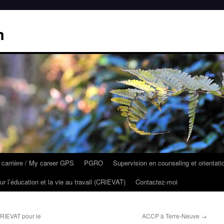
m
carrière / My career GPS
PGRO
Supervision en counseling et orientati
ur l’éducation et la vie au travail (CRIEVAT)
Contactez-moi
RIEVAT pour le
ACCP à Terre-Neuve
→