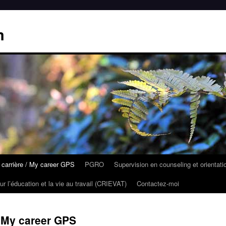
m
carrière / My career GPS
PGRO
Supervision en counseling et orientati
ur l’éducation et la vie au travail (CRIEVAT)
Contactez-moi
/ My career GPS