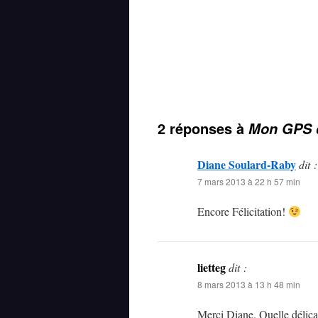
2 réponses à
Mon GPS d
Diane Soulard-Raby
dit :
7 mars 2013 à 22 h 57 min
Encore Félicitation!
lietteg
dit :
8 mars 2013 à 13 h 48 min
Merci Diane. Quelle délicat