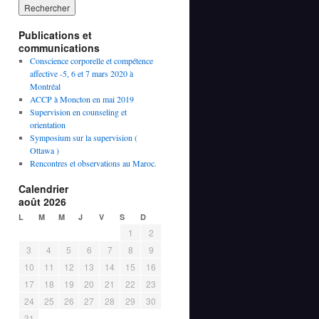
Publications et
communications
Conscience corporelle et compétence
affective -5, 6 et 7 mars 2020 à
Montréal
ACCP à Moncton en mai 2019
Supervision en counseling et
orientation
Symposium sur la supervision (
Ottawa )
Rencontres et observations au Maroc.
Calendrier
août 2026
L
M
M
J
V
S
D
1
2
3
4
5
6
7
8
9
10
11
12
13
14
15
16
17
18
19
20
21
22
23
24
25
26
27
28
29
30
31