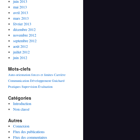
juin 2013
mai 2013
avril 2013
mars 2013
février 2013
décembre 2012
novembre 2012
septembre 2012
août 2012
juillet 2012
juin 2012
Mots-clefs
Auto-orientation forces et limites
Carrière
Communication
Développement
Guichard
Pratiques
Supervision
Évaluation
Catégories
Introduction
Non classé
Autres
Connexion
Flux des publications
Flux des commentaires